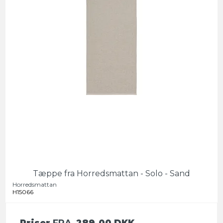
Tæppe fra Horredsmattan - Solo - Sand
Horredsmattan
H15066
Priser
FRA
289,00 DKK