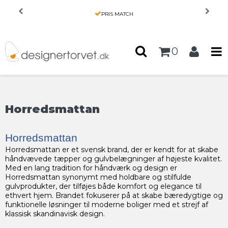
Forside
/
Produkter
30 DAGES RETURRRET
0
Horredsmattan
Horredsmattan
Horredsmattan er et svensk brand, der er kendt for at skabe
håndvævede tæpper og gulvbelægninger af højeste kvalitet.
Med en lang tradition for håndværk og design er
Horredsmattan synonymt med holdbare og stilfulde
gulvprodukter, der tilføjes både komfort og elegance til
ethvert hjem. Brandet fokuserer på at skabe bæredygtige og
funktionelle løsninger til moderne boliger med et strejf af
klassisk skandinavisk design.