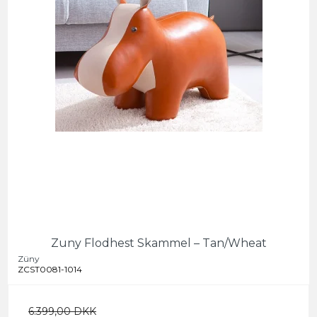
Zuny Flodhest Skammel – Tan/Wheat
Züny
ZCST0081-1014
6.399,00 DKK