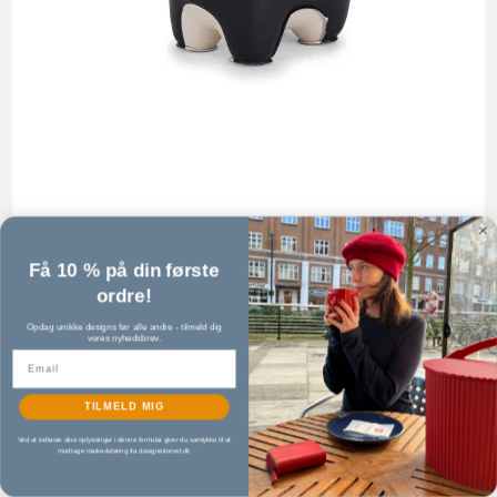
Züny - Gris - Dørstopper - 2 kg
Få 10 % på din første
Züny
ordre!
ZUDV0327-0214
Opdag unikke designs før alle andre - tilmeld dig
vores nyhedsbrev.
749,00 DKK
(inkl. moms)
TILMELD MIG
VIS PRODUKT
Ved at indtaste dine oplysninger i denne formular giver du samtykke til at
modtage markedsføring fra designertorvet.dk