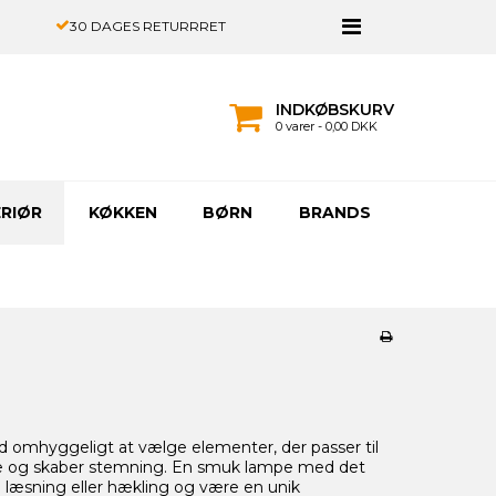
30 DAGES RETURRRET
INDKØBSKURV
0 varer - 0,00 DKK
ERIØR
KØKKEN
BØRN
BRANDS
ed omhyggeligt at vælge elementer, der passer til
nde og skaber stemning. En smuk lampe med det
m læsning eller hækling og være en unik