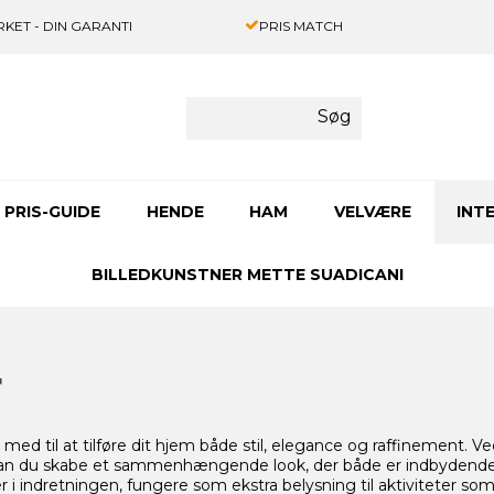
KET - DIN GARANTI
PRIS MATCH
Søg
PRIS-GUIDE
HENDE
HAM
VELVÆRE
INT
BILLEDKUNSTNER METTE SUADICANI
r
d til at tilføre dit hjem både stil, elegance og raffinement. V
ng, kan du skabe et sammenhængende look, der både er indbyde
i indretningen, fungere som ekstra belysning til aktiviteter so