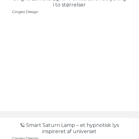
i to størrelser
Gingko Design
🪐 Smart Saturn Lamp – et hypnotisk lys
inspireret af universet
Gingko Design