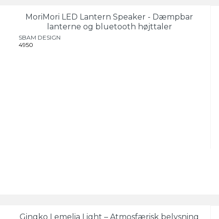
MoriMori LED Lantern Speaker - Dæmpbar
lanterne og bluetooth højttaler
SBAM DESIGN
4950
Gingko Lemelia Light – Atmosfærisk belysning