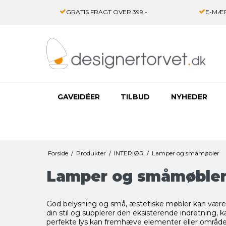
GRATIS FRAGT OVER 399,-
E-MÆR
GAVEIDÉER
TILBUD
NYHEDER
Forside
/
Produkter
/
INTERIØR
/
Lamper og småmøbler
Lamper og småmøble
God belysning og små, æstetiske møbler kan være me
din stil og supplerer den eksisterende indretni
perfekte lys kan fremhæve elementer eller områder 