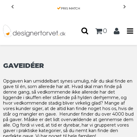
Forside
/
Produkter
/
GAVEIDÉER
PRIS MATCH
0
GAVEIDÉER
Opgaven kan umiddelbart synes umulig, når du skal finde en
gave til én, som allerede har alt. Hvad skal man finde på
denne gang, så vedkommende ikke allerede har det
liggende i skuffen eller stående på hylden derhjemme, og
hvor vedkommende stadig bliver virkelig glad? Mange af
vores kunder siger, at de altid kan finde noget hos os, hvis de
står og mangler en gave. Herunder finder du over 4000 bud
på gaver. Måske er det lidt overvældende at gennemse dem
alle. Og fordi vi ved, at tid er dyrebar, har vi grupperet vores
gaver i praktiske kategorier, så du nemt kan finde den
perfekte gave. Vi har noget til hele familien!