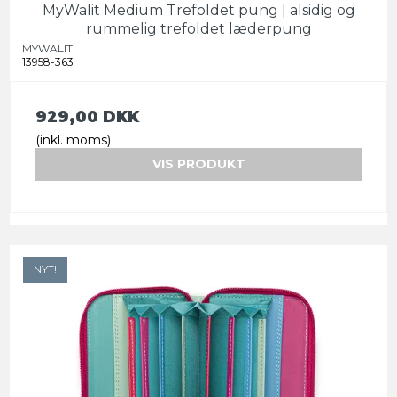
MyWalit Medium Trefoldet pung | alsidig og
rummelig trefoldet læderpung
MYWALIT
13958-363
929,00 DKK
(inkl. moms)
VIS PRODUKT
NYT!