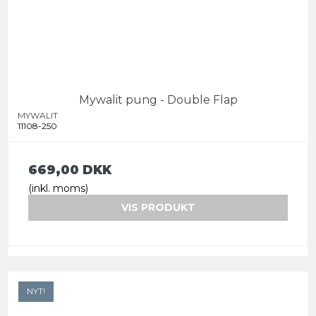
Mywalit pung - Double Flap
MYWALIT
11108-250
669,00 DKK
(inkl. moms)
VIS PRODUKT
NYT!