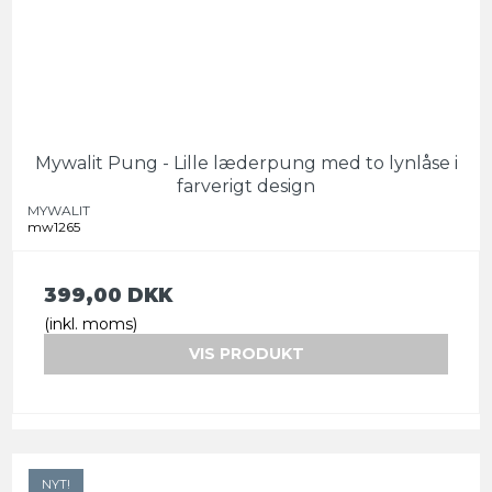
Mywalit Pung - Lille læderpung med to lynlåse i
farverigt design
MYWALIT
mw1265
399,00 DKK
(inkl. moms)
VIS PRODUKT
NYT!