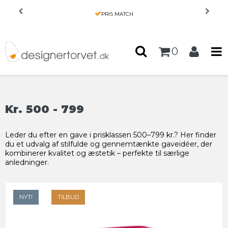
Forside
/
Produkter
/
PRIS-GUIDE
/
Kr. 500 - 799
PRIS MATCH
0
Kr. 500 - 799
Leder du efter en gave i prisklassen 500–799 kr.? Her finder
du et udvalg af stilfulde og gennemtænkte gaveidéer, der
kombinerer kvalitet og æstetik – perfekte til særlige
anledninger.
NYT!
TILBUD