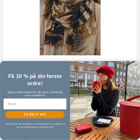
Få 10 % på din første
ordre!
Opdag unikke designs før alle andre - tilmeld dig
vores nyhedsbrev.
Midnight Safari – Uldtørklæde fra Aperiti - 33355
C
TILMELD MIG
Aperitif Sjaler
Ved at indtaste dine oplysninger i denne formular giver du samtykke til at
modtage markedsføring fra designertorvet.dk
669,00 DKK