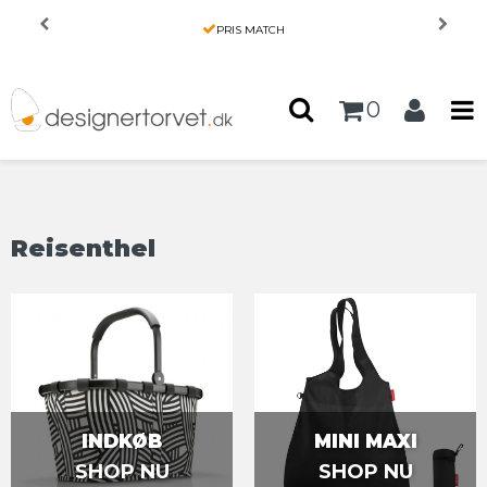
Forside
/
Produkter
/
HENDE
/
Tasker og punge
/
PRIS MATCH
Reisenthel
0
Reisenthel
INDKØB
MINI MAXI
SHOP NU
SHOP NU