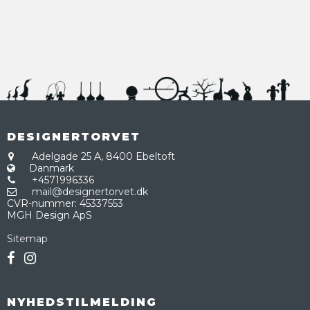
DESIGNERTORVET
Adelgade 25 A,
8400 Ebeltoft
Danmark
+4571996336
mail@designertorvet.dk
CVR-nummer
:
45337553
MGH Design ApS
Sitemap
NYHEDSTILMELDING