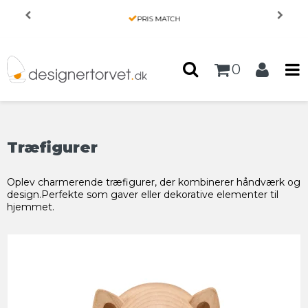
Forside
/
Produkter
/
BØRN
/
Træfigurer
PRIS MATCH
0
Træfigurer
Oplev charmerende træfigurer, der kombinerer håndværk og
design.Perfekte som gaver eller dekorative elementer til
hjemmet.