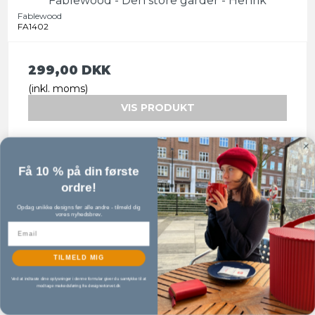
Fablewood - Den store garder - Henrik
Fablewood
FA1402
299,00 DKK
(inkl. moms)
VIS PRODUKT
Få 10 % på din første
ordre!
TILBUD
Opdag unikke designs før alle andre - tilmeld dig
vores nyhedsbrev.
TILMELD MIG
Ved at indtaste dine oplysninger i denne formular giver du samtykke til at
modtage markedsføring fra designertorvet.dk