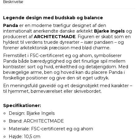
Beskrivelse
Legende design med budskab og balance
Panda
er en moderne træfigur designet af den
internationalt anerkendte danske arkitekt
Bjarke Ingels
og
produceret af
ARCHITECTMADE
. Figuren er skabt som en
hyldest til verdens truede dyrearter – især pandaen – og
forener arkitektonisk præcision med blød charme.
Fremstillet i FSC-certificeret eg og ahorn, symboliserer
Panda både bæredygtighed og det finurlige spil mellem
kontraster: sort og hvid, enkelthed og detaljerigdom. Med
bevægelige arme, ben og hoved kan du placere Panda i
forskellige positioner og give den sit eget udtryk.
En meningsfuld gaveidé og et designobjekt med karakter –
til hjemmet, børneværelset eller skrivebordet.
Specifikationer:
Design: Bjarke Ingels
Brand: ARCHITECTMADE
Materiale: FSC-certificeret eg og ahorn
Højde: 10,5 cm