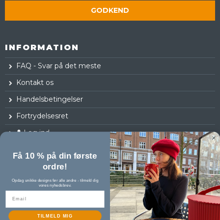
GODKEND
INFORMATION
FAQ - Svar på det meste
Kontakt os
Handelsbetingelser
Fortrydelsesret
Log ind
Få 10 % på din første
ordre!
Opdag unikke designs før alle andre - tilmeld dig
vores nyhedsbrev.
TILMELD MIG