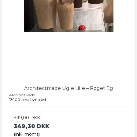
Architectmade Ugle Lille – Røget Eg
ArchitectMade
13900-small,smoked
499,00 DKK
349,30 DKK
(inkl. moms)