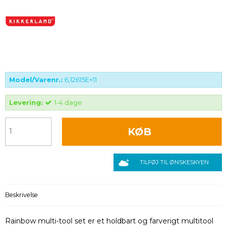
Model/Varenr.:
6,12615E+11
Levering:
1-4 dage
KØB
TILFØJ TIL ØNSKESKYEN
Beskrivelse
Rainbow multi-tool set er et holdbart og farverigt multitool