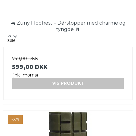
🦛 Zuny Flodhest – Dørstopper med charme og
tyngde 🚪
Züny
3616
749,00 DKK
599,00 DKK
(inkl. moms)
VIS PRODUKT
-30%