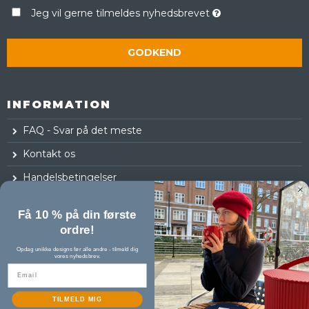
Jeg vil gerne tilmeldes nyhedsbrevet
GODKEND
INFORMATION
FAQ - Svar på det meste
Kontakt os
Handelsbetingelser
Fortrydelsesret
Få 10 % på din første
Log ind
ordre!
Opdag unikke designs før alle andre - tilmeld dig
vores nyhedsbrev.
TILMELD MIG