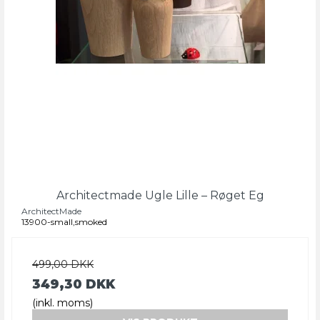
Architectmade Ugle Lille – Røget Eg
ArchitectMade
13900-small,smoked
499,00 DKK
349,30 DKK
(inkl. moms)