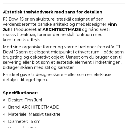
Æstetisk træhåndværk med sans for detaljen
FJ Bowl 15 er en skulpturel træskål designet af den
verdensberømte danske arkitekt og møbeldesigner
Finn
Juhl
. Produceret af
ARCHITECTMADE
og håndlavet i
massivt teaktræ, forener denne skål funktion med
kunstnerisk udtryk.
Med sine organiske former og varme trætoner fremstår FJ
Bowl 15 som et elegant midtpunkt i ethvert rum – både som
brugsting og dekorativt objekt. Uanset om du bruger den til
servering eller blot som et æstetisk element i indretningen,
bidrager skålen med stil og karakter.
En ideel gave til designelskere – eller som en eksklusiv
detalje i dit eget hjem.
Specifikationer:
Design: Finn Juhl
Brand: ARCHITECTMADE
Materiale: Massivt teaktræ
Diameter: 15 cm