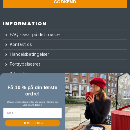
GODKEND
INFORMATION
FAQ - Svar på det meste
Kontakt os
Handelsbetingelser
Fortrydelsesret
Log ind
Få 10 % på din første
ordre!
Opdag unikke designs før alle andre - tilmeld dig
vores nyhedsbrev.
TILMELD MIG