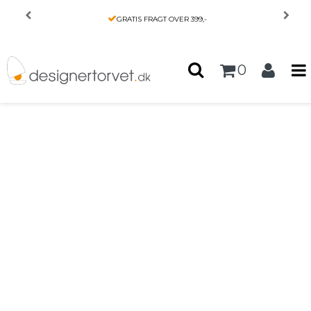
Forside
/
Produkter
/
INTERIØR
/
GRATIS FRAGT OVER 399,-
FJ Bowl 15 - Finn Juhl - Architectmade
0