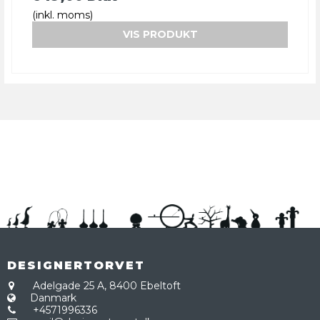
(inkl. moms)
VIS PRODUKT
DESIGNERTORVET
Adelgade 25 A,
8400 Ebeltoft
Danmark
+4571996336