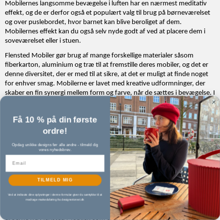
Mobilernes langsomme bevægelse i luften har en nærmest meditativ
effekt, og de er derfor også et populært valg til brug på børneværelset
og over puslebordet, hvor barnet kan blive beroliget af dem.
Mobilernes effekt kan du også selv nyde godt af ved at placere dem i
soveværelset eller i stuen.
Flensted Mobiler gør brug af mange forskellige materialer såsom
fiberkarton, aluminium og træ til at fremstille deres mobiler, og det er
denne diversitet, der er med til at sikre, at det er muligt at finde noget
for enhver smag. Mobilerne er lavet med kreative udformninger, der
skaber en fin synergi mellem form og farve, når de sættes i bevægelse. I
gamle dage var der en vis overtro forbundet med mobilerne, som blev
anvendt som en slags skytsengle, der efter sigende beskyttede mod
Få 10 % på din første
ondskab. I dag er de i højere grad et populært valg for den ro og glæde,
ordre!
de spreder omkring sig.
Giv nyt liv til rummet med uroer fra Flensted Mobiler
Opdag unikke designs før alle andre - tilmeld dig
vores nyhedsbrev.
Flensted Mobiler står bag en perlerække af forskellige uroer med
forskellig form, farver og størrelse, og med dem kan du sætte dit eget
personlige præg på indretningen. Flensted Mobiler har også kreeret en
TILMELD MIG
række fine mobiler med julemotiver, som hurtigt vil få julestemningen
til at sprede sig i hjemmet, når december måned melder sin ankomst.
Ved at indtaste dine oplysninger i denne formular giver du samtykke til at
modtage markedsføring fra designertorvet.dk
Trænger du til lidt fornyelse i dit hjem, så kan det nemt klares med
uroerne fra Flensted Mobiler, som er lige til at hænge op det sted i