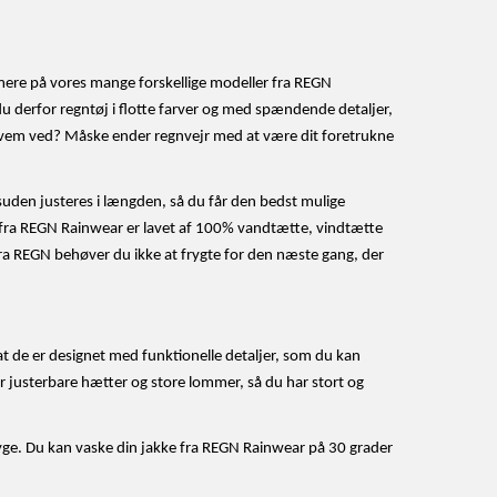
rmere på vores mange forskellige modeller fra REGN
 du derfor regntøj i flotte farver og med spændende detaljer,
g hvem ved? Måske ender regnvejr med at være dit foretrukne
suden justeres i længden, så du får den bedst mulige
 fra REGN Rainwear er lavet af 100% vandtætte, vindtætte
fra REGN behøver du ikke at frygte for den næste gang, der
 at de er designet med funktionelle detaljer, som du kan
har justerbare hætter og store lommer, så du har stort og
byge. Du kan vaske din jakke fra REGN Rainwear på 30 grader