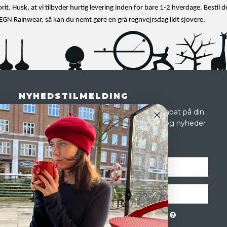
it. Husk, at vi tilbyder hurtig levering inden for bare 1-2 hverdage. Bestil de
EGN Rainwear, så kan du nemt gøre en grå regnvejrsdag lidt sjovere.
NYHEDSTILMELDING
Tilmeld dig vores nyhedsbrev og få 10 % rabat på din
første ordre og modtag eksklusive tilbud og nyheder
i shoppen. Du kan altid afmelde dig igen.
Jeg vil gerne tilmeldes nyhedsbrevet