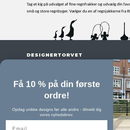
Tag et kig på udvalget af fine regnfrakker og udvælg din favor
små og store regnbyger. Vælger du en af regnjakkerne fra R
DESIGNERTORVET
Adelgade 25 A,
8400 Ebeltoft
Danmark
+4571996336
mail@designertorvet.dk
Få 10 % på din første
CVR-nummer
:
45337553
MGH Design ApS
ordre!
Sitemap
Opdag unikke designs før alle andre - tilmeld dig
vores nyhedsbrev.