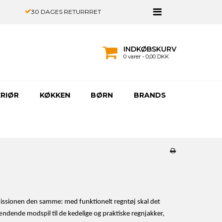
30 DAGES RETURRRET
INDKØBSKURV
0 varer - 0,00 DKK
ERIØR
KØKKEN
BØRN
BRANDS
missionen den samme: med funktionelt regntøj skal det
spændende modspil til de kedelige og praktiske regnjakker,