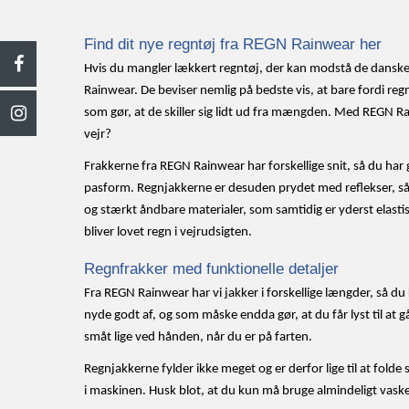
Find dit nye regntøj fra REGN Rainwear her
Hvis du mangler lækkert regntøj, der kan modstå de danske b
Rainwear. De beviser nemlig på bedste vis, at bare fordi reg
som gør, at de skiller sig lidt ud fra mængden. Med REGN R
vejr?
Frakkerne fra REGN Rainwear har forskellige snit, så du har
pasform. Regnjakkerne er desuden prydet med reflekser, så
og stærkt åndbare materialer, som samtidig er yderst elast
bliver lovet regn i vejrudsigten.
Regnfrakker med funktionelle detaljer
Fra REGN Rainwear har vi jakker i forskellige længder, så du 
nyde godt af, og som måske endda gør, at du får lyst til at g
småt lige ved hånden, når du er på farten.
Regnjakkerne fylder ikke meget og er derfor lige til at fol
i maskinen. Husk blot, at du kun må bruge almindeligt vask