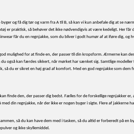
yger og få dig tør og varm fra A til B, så kan vi kun anbefale dig at se næ
ntøj er praktisk, så behøver det ikke nødvendigvis at være kedeligt. Her får
ainwear får du en regnjakke, som du bliver i godt humør af at iføre dig, o
 god mulighed for at finde en, der passer til din kropsform. Ærmerne kan de
 du også kan færdes sikkert, når mørket har sænket sig. Samtlige modeller
isk, så du er sikret en høj grad af komfort. Med en god regnjakke som dem 
kan finde den, der passer dig bedst. Fælles for de forskellige regnjakker er,
å med din regnjakke, når der ikke er nogen byger i sigte. Flere af jakkerne 
de sammen, så du kan have dem med i tasken, så du altid er forberedt på en 
epulver og ikke skyllemiddel.