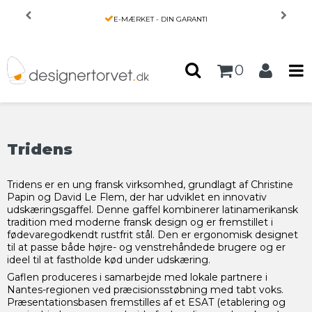
Forside
/
Produkter
E-MÆRKET - DIN GARANTI
0
Tridens
Tridens er en ung fransk virksomhed, grundlagt af Christine
Papin og David Le Flem, der har udviklet en innovativ
udskæringsgaffel. Denne gaffel kombinerer latinamerikansk
tradition med moderne fransk design og er fremstillet i
fødevaregodkendt rustfrit stål. Den er ergonomisk designet
til at passe både højre- og venstrehåndede brugere og er
ideel til at fastholde kød under udskæring.
Gaflen produceres i samarbejde med lokale partnere i
Nantes-regionen ved præcisionsstøbning med tabt voks.
Præsentationsbasen fremstilles af et ESAT (etablering og