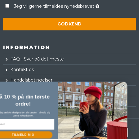
Jeg vil gerne tilmeldes nyhedsbrevet
GODKEND
INFORMATION
FAQ - Svar på det meste
Kontakt os
Handelsbetingelser
Fortrydelsesret
Få 10 % på din første
Log ind
ordre!
Opdag unikke designs før alle andre - tilmeld dig
vores nyhedsbrev.
TILMELD MIG