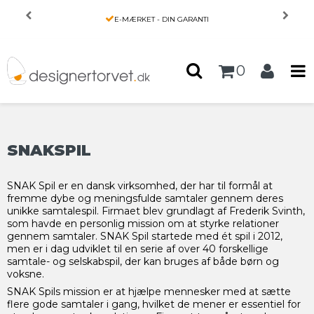
Forside
/
Produkter
E-MÆRKET - DIN GARANTI
0
SNAKSPIL
SNAK Spil er en dansk virksomhed, der har til formål at
fremme dybe og meningsfulde samtaler gennem deres
unikke samtalespil. Firmaet blev grundlagt af Frederik Svinth,
som havde en personlig mission om at styrke relationer
gennem samtaler. SNAK Spil startede med ét spil i 2012,
men er i dag udviklet til en serie af over 40 forskellige
samtale- og selskabspil, der kan bruges af både børn og
voksne.
SNAK Spils mission er at hjælpe mennesker med at sætte
flere gode samtaler i gang, hvilket de mener er essentiel for