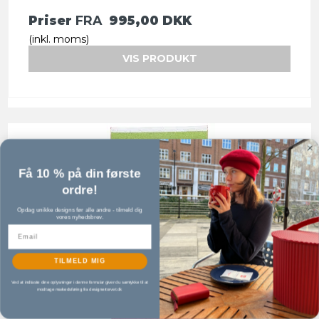
Priser
FRA
995,00 DKK
(inkl. moms)
VIS PRODUKT
Få 10 % på din første
ordre!
Opdag unikke designs før alle andre - tilmeld dig
vores nyhedsbrev.
TILMELD MIG
Ved at indtaste dine oplysninger i denne formular giver du samtykke til at
modtage markedsføring fra designertorvet.dk