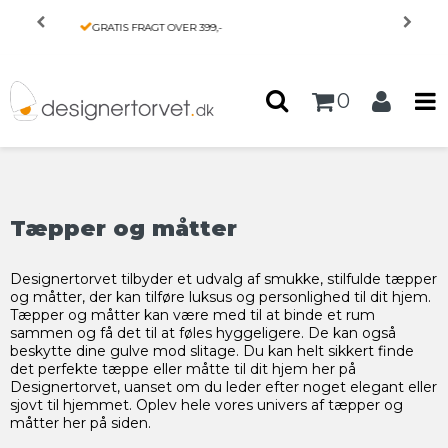
Forside
/
Produkter
/
INTERIØR
/
E-MÆRKET - DIN GARANTI
Tæpper og måtter
0
Tæpper og måtter
Designertorvet tilbyder et udvalg af smukke, stilfulde tæpper
og måtter, der kan tilføre luksus og personlighed til dit hjem.
Tæpper og måtter kan være med til at binde et rum
sammen og få det til at føles hyggeligere. De kan også
beskytte dine gulve mod slitage. Du kan helt sikkert finde
det perfekte tæppe eller måtte til dit hjem her på
Designertorvet, uanset om du leder efter noget elegant eller
sjovt til hjemmet. Oplev hele vores univers af tæpper og
måtter her på siden.