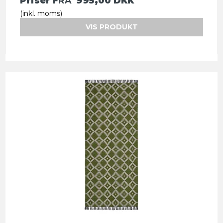
Priser
FRA
995,00 DKK
(inkl. moms)
VIS PRODUKT