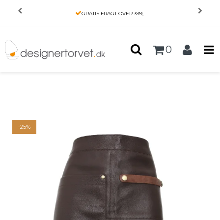
Forside
/
Produkter
/
KØKKEN
/
GRATIS FRAGT OVER 399,-
Gourmet Waiter forklæde - 50 cm - Lækkert
mørkebrunt læder fra Ørskov Copenhagen
0
-25%