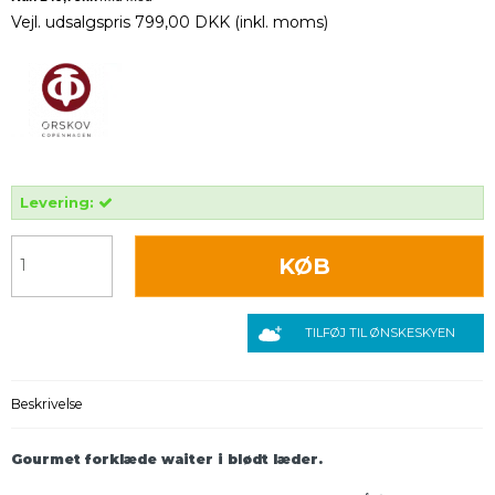
Vejl. udsalgspris 799,00 DKK
(inkl. moms)
Levering:
KØB
TILFØJ TIL ØNSKESKYEN
Beskrivelse
Gourmet forklæde waiter i blødt læder.