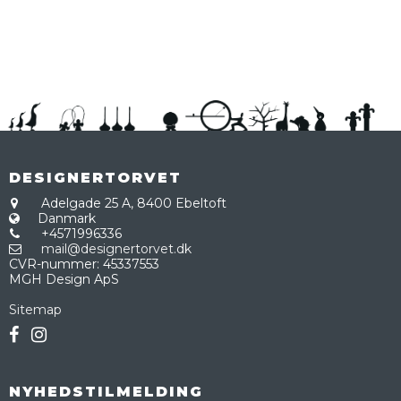
DESIGNERTORVET
Adelgade 25 A,
8400 Ebeltoft
Danmark
+4571996336
mail@designertorvet.dk
CVR-nummer
:
45337553
MGH Design ApS
Sitemap
NYHEDSTILMELDING