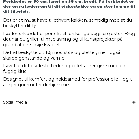
Forklædet er 50 cm. langt og 56 cm. bredt. På forklædet er
der en ru læderrem til dit viskestykke og en stor lomme til
dit tilbehør.
Det er et must have til ethvert køkken, samtidig med at du
beskytter dit tøj.
Læderforklædet er perfekt til forskellige slags projekter. Brug
det når du griller, til madlavning og til kunstprojekter på
grund af dets høje kvalitet
Det vil beskytte dit tøj mod støv og pletter, men også
skarpe genstande og varme.
Lavet af det blødeste læder og er let at rengøre med en
fugtig klud.
Designet til komfort og holdbarhed for professionelle – og til
alle jer gourmeter derhjemme
Social media