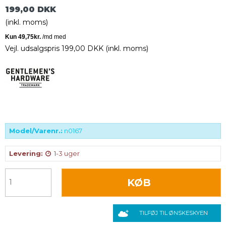
199,00 DKK
(inkl. moms)
Vejl. udsalgspris 199,00 DKK
(inkl. moms)
Model/Varenr.:
n0167
Levering:
1-3 uger
KØB
TILFØJ TIL ØNSKESKYEN