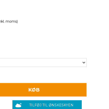
inkl. moms)
KØB
TILFØJ TIL ØNSKESKYEN