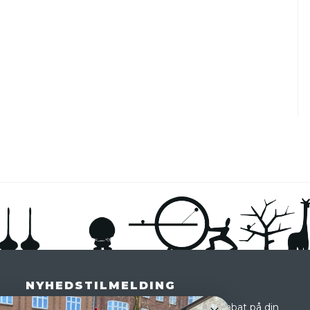
NYHEDSTILMELDING
Tilmeld dig vores nyhedsbrev og få 10 % rabat på din