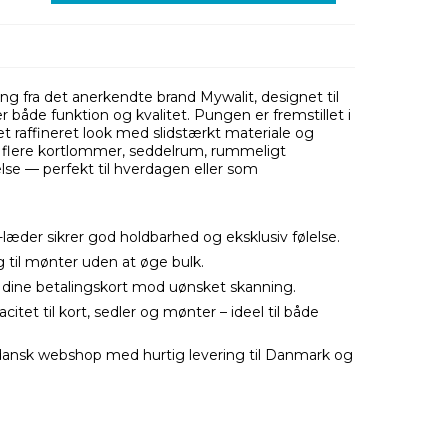
g fra det anerkendte brand Mywalit, designet til
både funktion og kvalitet. Pungen er fremstillet i
t raffineret look med slidstærkt materiale og
r: flere kortlommer, seddelrum, rummeligt
e — perfekt til hverdagen eller som
der sikrer god holdbarhed og eksklusiv følelse.
il mønter uden at øge bulk.
 dine betalingskort mod uønsket skanning.
tet til kort, sedler og mønter – ideel til både
dansk webshop med hurtig levering til Danmark og