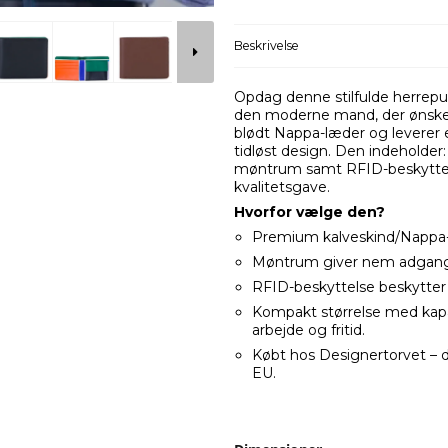
Beskrivelse
Opdag denne stilfulde herrepun
den moderne mand, der ønsker 
blødt Nappa-læder og leverer e
tidløst design. Den indeholde
møntrum samt RFID-beskyttels
kvalitetsgave.
Hvorfor vælge den?
Premium kalveskind/Nappa-læ
Møntrum giver nem adgang t
RFID-beskyttelse beskytter
Kompakt størrelse med kapaci
arbejde og fritid.
Købt hos Designertorvet – 
EU.