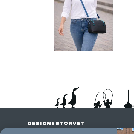
DESIGNERTORVET
Adelgade 25 A,
8400 Ebeltoft