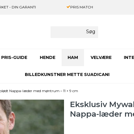
KET - DIN GARANTI
PRIS MATCH
Søg
PRIS-GUIDE
HENDE
HAM
VELVÆRE
INT
BILLEDKUNSTNER METTE SUADICANI
i blødt Nappa-læder med møntrum – 11 × 9 cm
Eksklusiv Mywal
Nappa-læder me