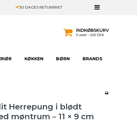
30 DAGES RETURRRET
INDKØBSKURV
0 varer - 0,00 DKK
ERIØR
KØKKEN
BØRN
BRANDS
it Herrepung i blødt
d møntrum – 11 × 9 cm