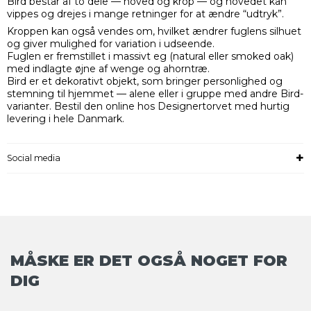
Bird består af to dele — hoved og krop — og hovedet kan
vippes og drejes i mange retninger for at ændre “udtryk”.
Kroppen kan også vendes om, hvilket ændrer fuglens silhuet
og giver mulighed for variation i udseende.
Fuglen er fremstillet i massivt eg (natural eller smoked oak)
med indlagte øjne af wenge og ahorntræ.
Bird er et dekorativt objekt, som bringer personlighed og
stemning til hjemmet — alene eller i gruppe med andre Bird-
varianter. Bestil den online hos Designertorvet med hurtig
levering i hele Danmark.
Social media
MÅSKE ER DET OGSÅ NOGET FOR
DIG