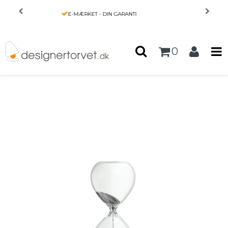
Forside
/
Produkter
/
INTERIØR
/
PRIS MATCH
Timeglas - Lala - 16 cm - Philippi
0