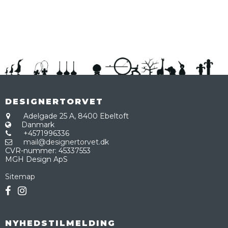
DESIGNERTORVET
Adelgade 25 A,
8400 Ebeltoft
Danmark
+4571996336
mail@designertorvet.dk
CVR-nummer
:
45337553
MGH Design ApS
Sitemap
NYHEDSTILMELDING