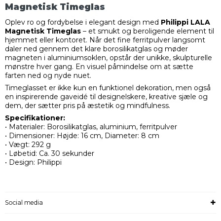
Magnetisk Timeglas
Oplev ro og fordybelse i elegant design med
Philippi LALA
Magnetisk Timeglas
– et smukt og beroligende element til
hjemmet eller kontoret. Når det fine ferritpulver langsomt
daler ned gennem det klare borosilikatglas og møder
magneten i aluminiumsoklen, opstår der unikke, skulpturelle
mønstre hver gang. En visuel påmindelse om at sætte
farten ned og nyde nuet.
Timeglasset er ikke kun en funktionel dekoration, men også
en inspirerende gaveidé til designelskere, kreative sjæle og
dem, der sætter pris på æstetik og mindfulness.
Specifikationer:
• Materialer: Borosilikatglas, aluminium, ferritpulver
• Dimensioner: Højde: 16 cm, Diameter: 8 cm
• Vægt: 292 g
• Løbetid: Ca. 30 sekunder
• Design: Philippi
Social media