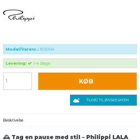
Model/Varenr.:
103004
Levering:
1-4 dage
KØB
TILFØJ TIL ØNSKESKYEN
Beskrivelse
🕰️ Tag en pause med stil – Philippi LALA