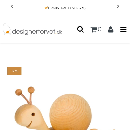
Forside
/
Produkter
/
INTERIØR
/
GRATIS FRAGT OVER 399,-
Snegl i træ med kugle, der ruller - Dolfi Design
0
-30%