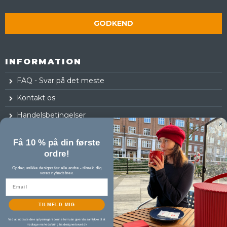
GODKEND
INFORMATION
FAQ - Svar på det meste
Kontakt os
Handelsbetingelser
Fortrydelsesret
Få 10 % på din første
Log ind
ordre!
Opdag unikke designs før alle andre - tilmeld dig
vores nyhedsbrev.
TILMELD MIG
Ved at indtaste dine oplysninger i denne formular giver du samtykke til at
modtage markedsføring fra designertorvet.dk