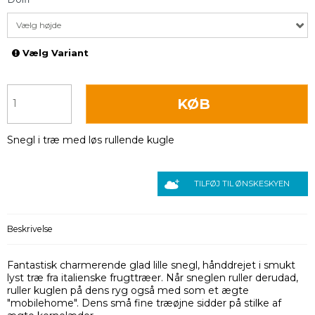
Vælg højde
Vælg Variant
KØB
Snegl i træ med løs rullende kugle
TILFØJ TIL ØNSKESKYEN
Beskrivelse
Fantastisk charmerende glad lille snegl, hånddrejet i smukt
lyst træ fra italienske frugttræer. Når sneglen ruller derudad,
ruller kuglen på dens ryg også med som et ægte
"mobilehome". Dens små fine træøjne sidder på stilke af