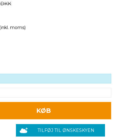
0 DKK
(inkl. moms)
KØB
TILFØJ TIL ØNSKESKYEN