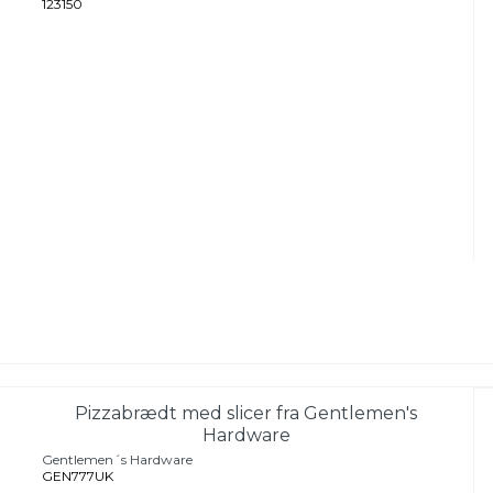
123150
Pizzabrædt med slicer fra Gentlemen's
Hardware
Gentlemen´s Hardware
GEN777UK