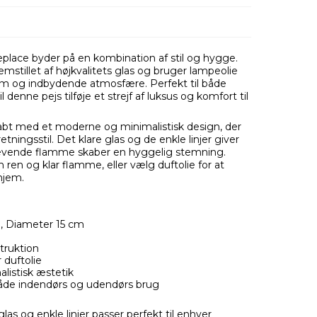
eplace byder på en kombination af stil og hygge.
mstillet af højkvalitets glas og bruger lampeolie
 varm og indbydende atmosfære. Perfekt til både
denne pejs tilføje et strejf af luksus og komfort til
kabt med et moderne og minimalistisk design, der
etningsstil. Det klare glas og de enkle linjer giver
levende flamme skaber en hyggelig stemning.
ren og klar flamme, eller vælg duftolie for at
 hjem.
, Diameter 15 cm
truktion
 duftolie
istisk æstetik
både indendørs og udendørs brug
las og enkle linjer passer perfekt til enhver