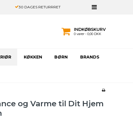
30 DAGES RETURRRET
INDKØBSKURV
0 varer - 0,00 DKK
ERIØR
KØKKEN
BØRN
BRANDS
ance og Varme til Dit Hjem
n