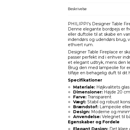
Beskrivelse
PHILIPPI's Designer Table Fir
Denne elegante bordpejs er fre
eller duftolie til at skabe en
indendørs og udendørs brug, vil 
ethvert rum.
Designer Table Fireplace er s
passer perfekt ind i enhver indr
et elegant udtryk, mens den 
Brug den med lampeolie for en 
tilføje en behagelig duft til dit
Specifikationer
Materiale:
Højkvalitets glas
Dimensioner:
Højde 20 cm
Farve:
Transparent
Vægt:
Stabil og robust kons
Brændstof:
Lampeolie eller
Design:
Moderne og minimal
Anvendelse:
Velegnet til 
Egenskaber og Fordele
Elegant Design:
Det klare g