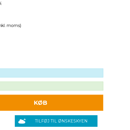
K
inkl. moms)
KØB
TILFØJ TIL ØNSKESKYEN