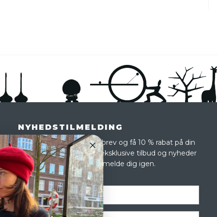
NYHEDSTILMELDING
Tilmeld dig vores nyhedsbrev og få 10 % rabat på din
første ordre og modtag eksklusive tilbud og nyheder
i shoppen. Du kan altid afmelde dig igen.