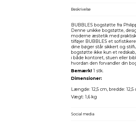
Beskrivelse
BUBBLES bogstøtte fra Philipp
Denne unikke bogstøtte, desig
moderne æstetik med praktisk a
tilføjer BUBBLES et sofistikere
dine bøger står sikkert og stil
bogstøtte ikke kun et redskab,
i både kontoret, stuen eller b
hvordan den forvandler din bog
Bemærk!
1 stk.
Dimensioner:
Længde: 12,5 cm, bredde: 12,5 
Vægt: 1,6 kg
Social media