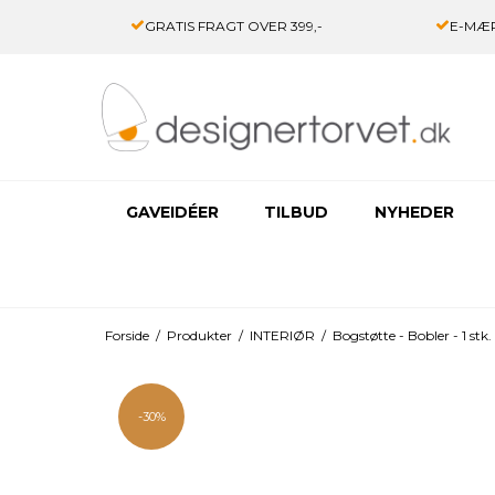
GRATIS FRAGT OVER 399,-
E-MÆR
GAVEIDÉER
TILBUD
NYHEDER
Forside
/
Produkter
/
INTERIØR
/
Bogstøtte - Bobler - 1 stk
-30%