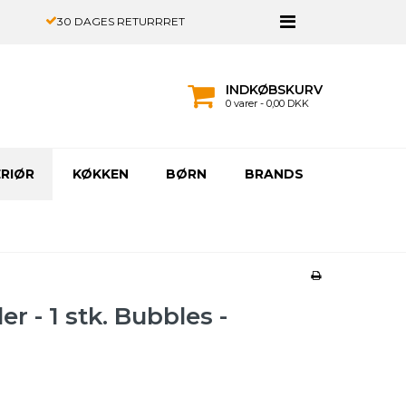
30 DAGES RETURRRET
INDKØBSKURV
0 varer - 0,00 DKK
ERIØR
KØKKEN
BØRN
BRANDS
r - 1 stk. Bubbles -