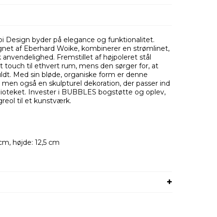
i Design byder på elegance og funktionalitet.
net af Eberhard Woike, kombinerer en strømlinet,
nvendelighed. Fremstillet af højpoleret stål
t touch til ethvert rum, mens den sørger for, at
fuldt. Med sin bløde, organiske form er denne
 men også en skulpturel dekoration, der passer ind
iblioteket. Invester i BUBBLES bogstøtte og oplev,
reol til et kunstværk.
cm, højde: 12,5 cm