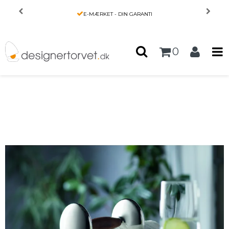
Forside
/
Produkter
/
INTERIØR
/
E-MÆRKET - DIN GARANTI
Håndvægt - Studio - Philippi Design
0