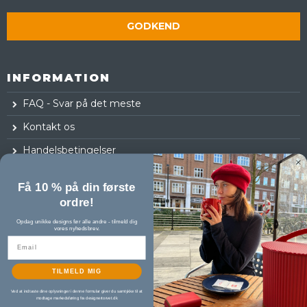
GODKEND
INFORMATION
FAQ - Svar på det meste
Kontakt os
Handelsbetingelser
Fortrydelsesret
Få 10 % på din første
Log ind
ordre!
Opdag unikke designs før alle andre - tilmeld dig
vores nyhedsbrev.
TILMELD MIG
Ved at indtaste dine oplysninger i denne formular giver du samtykke til at
modtage markedsføring fra designertorvet.dk