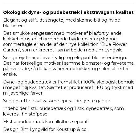
Økologisk dyne- og pudebetræk i ekstravagant kvalitet
Elegant og stilfuldt sengetøj med skønne blå og hvide
blomster.
Det smukke sengesæt med motiver af bl.a.fortryllende
klokkeblomster, charmerende hvide roser og skønne
sommerfugle er en del af den nye kollektion "Blue Flower
Garden", som er kreeret i samarbejde med Jim Lyngvild.
Sengetøjet har et eventyrligt og elegant blomsterdesign.
Det har forskellige motiver i samme blomster- og farvetema
på hver side, så du kan varierer udtrykket og stilen alt efter
ønske.
Dyne- og pudebetræk er fremstillet i 100% økologisk bomuld
i meget høj kvalitet. Sættet er produceret i EU og trykt med
miljøvenlige farver.
Sengesættet skal vaskes seperat de første gange.
Indeholder 1 stk. pudebetræk og 1 stk. dynebetræk, som
leveres i fin stofpose.
Ekstra pudebetræk kan tilkøbes separat.
Design: Jim Lyngvild for Koustrup & co.