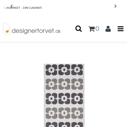
Forside
/
Produkter
/
INTERIØR
/
PRIS MATCH
Tæppe fra Horredsmattan - Florian - graphite
0