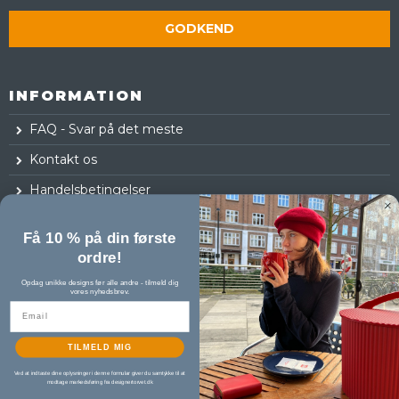
GODKEND
INFORMATION
FAQ - Svar på det meste
Kontakt os
Handelsbetingelser
Fortrydelsesret
Få 10 % på din første
Log ind
ordre!
Opdag unikke designs før alle andre - tilmeld dig
vores nyhedsbrev.
TILMELD MIG
Ved at indtaste dine oplysninger i denne formular giver du samtykke til at
modtage markedsføring fra designertorvet.dk