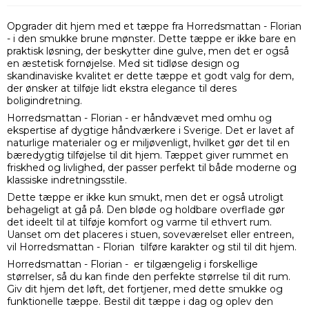
Opgrader dit hjem med et tæppe fra Horredsmattan - Florian
- i den smukke brune mønster. Dette tæppe er ikke bare en
praktisk løsning, der beskytter dine gulve, men det er også
en æstetisk fornøjelse. Med sit tidløse design og
skandinaviske kvalitet er dette tæppe et godt valg for dem,
der ønsker at tilføje lidt ekstra elegance til deres
boligindretning.
Horredsmattan - Florian - er håndvævet med omhu og
ekspertise af dygtige håndværkere i Sverige. Det er lavet af
naturlige materialer og er miljøvenligt, hvilket gør det til en
bæredygtig tilføjelse til dit hjem. Tæppet giver rummet en
friskhed og livlighed, der passer perfekt til både moderne og
klassiske indretningsstile.
Dette tæppe er ikke kun smukt, men det er også utroligt
behageligt at gå på. Den bløde og holdbare overflade gør
det ideelt til at tilføje komfort og varme til ethvert rum.
Uanset om det placeres i stuen, soveværelset eller entreen,
vil Horredsmattan - Florian tilføre karakter og stil til dit hjem.
Horredsmattan - Florian - er tilgængelig i forskellige
størrelser, så du kan finde den perfekte størrelse til dit rum.
Giv dit hjem det løft, det fortjener, med dette smukke og
funktionelle tæppe. Bestil dit tæppe i dag og oplev den