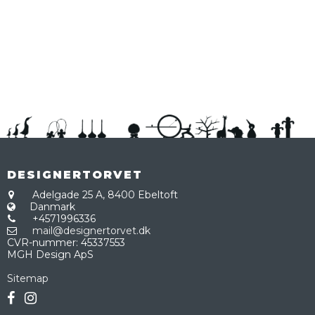
DESIGNERTORVET
Adelgade 25 A,
8400 Ebeltoft
Danmark
+4571996336
mail@designertorvet.dk
CVR-nummer
:
45337553
MGH Design ApS
Sitemap