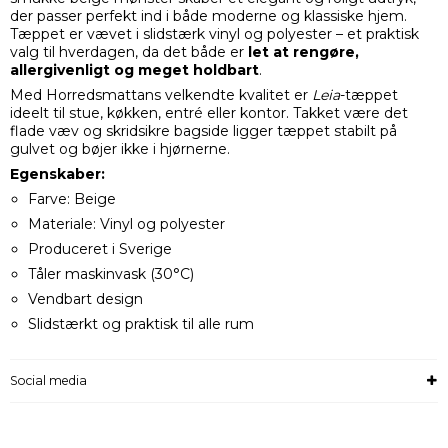
der passer perfekt ind i både moderne og klassiske hjem.
Tæppet er vævet i slidstærk vinyl og polyester – et praktisk
valg til hverdagen, da det både er
let at rengøre,
allergivenligt og meget holdbart
.
Med Horredsmattans velkendte kvalitet er
Leia
-tæppet
ideelt til stue, køkken, entré eller kontor. Takket være det
flade væv og skridsikre bagside ligger tæppet stabilt på
gulvet og bøjer ikke i hjørnerne.
Egenskaber:
Farve: Beige
Materiale: Vinyl og polyester
Produceret i Sverige
Tåler maskinvask (30°C)
Vendbart design
Slidstærkt og praktisk til alle rum
Social media