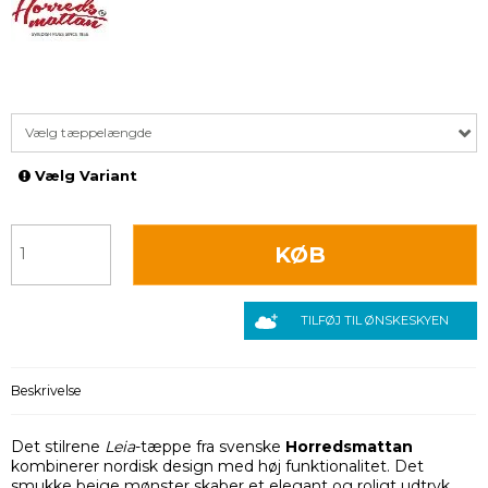
Vælg tæppelængde
Vælg Variant
KØB
TILFØJ TIL ØNSKESKYEN
Beskrivelse
Det stilrene
Leia
-tæppe fra svenske
Horredsmattan
kombinerer nordisk design med høj funktionalitet. Det
smukke beige mønster skaber et elegant og roligt udtryk,