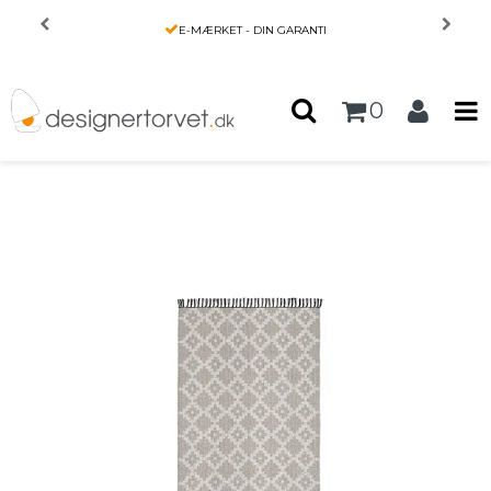
Forside
/
Produkter
/
INTERIØR
/
E-MÆRKET - DIN GARANTI
Tæppe fra Horredsmattan - Leia - beige
0