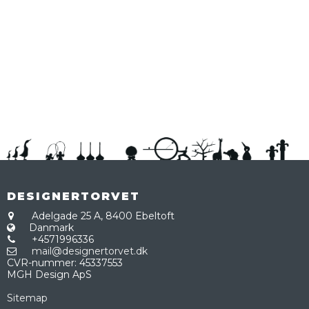
DESIGNERTORVET
Adelgade 25 A,
8400 Ebeltoft
Danmark
+4571996336
mail@designertorvet.dk
CVR-nummer
:
45337553
MGH Design ApS
Sitemap