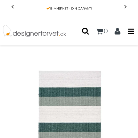
Forside
/
Produkter
/
INTERIØR
/
E-MÆRKET - DIN GARANTI
Tæppe fra Horredsmattan - Milo - grøn
0