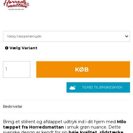
Vælg tæppelængde
Vælg Variant
KØB
TILFØJ TIL ØNSKESKYEN
Beskrivelse
Bring et stilrent og afslappet udtryk ind i dit hjem med
Milo
tæppet fra Horredsmattan
i smuk grøn nuance. Dette
svenske design er kendt for sin
høje kvalitet, slidstærke