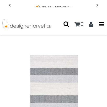
Forside
/
Produkter
/
INTERIØR
/
E-MÆRKET - DIN GARANTI
Tæppe fra Horredsmattan - Milo - grå
0