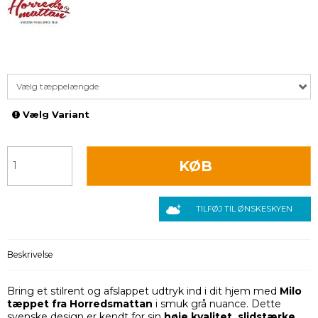
Vælg tæppelængde
Vælg Variant
KØB
TILFØJ TIL ØNSKESKYEN
Beskrivelse
Bring et stilrent og afslappet udtryk ind i dit hjem med
Milo
tæppet fra Horredsmattan
i smuk grå nuance. Dette
svenske design er kendt for sin
høje kvalitet, slidstærke