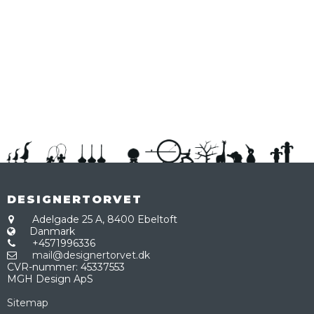
DESIGNERTORVET
Adelgade 25 A,
8400 Ebeltoft
Danmark
+4571996336
mail@designertorvet.dk
CVR-nummer
:
45337553
MGH Design ApS
Sitemap