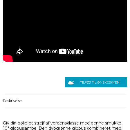
TILFØJ TIL ØNSKESKYEN
Beskrivelse
Giv din bolig et strejf af verdensklasse med denne smukke
10" globuslampe. Den dybgrønne globus kombineret med