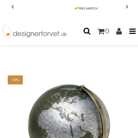
Forside
/
Produkter
/
INTERIØR
/
PRIS MATCH
Gentlemens Hardware 10" Green World Globe Light –
Stilfuld globuslampe med verdenskort
0
-30%