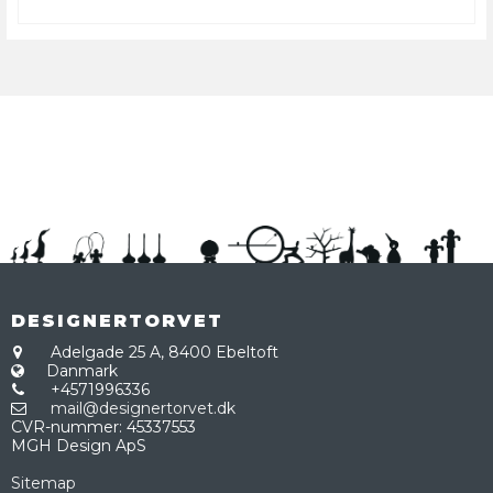
DESIGNERTORVET
Adelgade 25 A,
8400 Ebeltoft
Danmark
+4571996336
mail@designertorvet.dk
CVR-nummer
:
45337553
MGH Design ApS
Sitemap