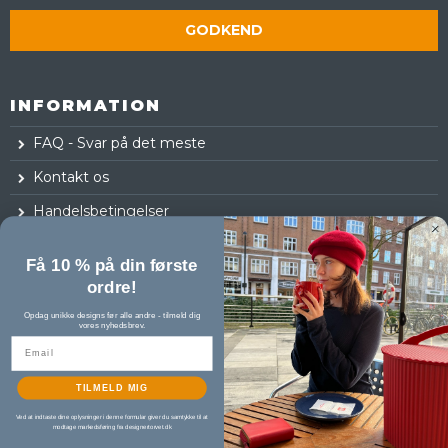
GODKEND
INFORMATION
FAQ - Svar på det meste
Kontakt os
Handelsbetingelser
Fortrydelsesret
Få 10 % på din første
Log ind
ordre!
Opdag unikke designs før alle andre - tilmeld dig
vores nyhedsbrev.
TILMELD MIG
Ved at indtaste dine oplysninger i denne formular giver du samtykke til at
modtage markedsføring fra designertorvet.dk