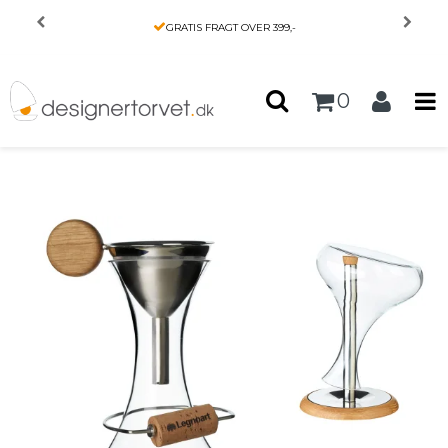
Forside
/
Produkter
/
KØKKEN
/
GRATIS FRAGT OVER 399,-
Legnoart LANGHE Vin dekanteringssæt
0