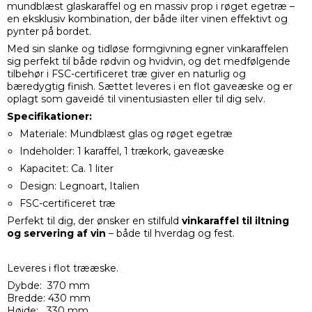
mundblæst glaskaraffel og en massiv prop i røget egetræ –
en eksklusiv kombination, der både ilter vinen effektivt og
pynter på bordet.
Med sin slanke og tidløse formgivning egner vinkaraffelen
sig perfekt til både rødvin og hvidvin, og det medfølgende
tilbehør i FSC-certificeret træ giver en naturlig og
bæredygtig finish. Sættet leveres i en flot gaveæske og er
oplagt som gaveidé til vinentusiasten eller til dig selv.
Specifikationer:
Materiale: Mundblæst glas og røget egetræ
Indeholder: 1 karaffel, 1 trækork, gaveæske
Kapacitet: Ca. 1 liter
Design: Legnoart, Italien
FSC-certificeret træ
Perfekt til dig, der ønsker en stilfuld
vinkaraffel til iltning
og servering af vin
– både til hverdag og fest.
Leveres i flot trææske.
Dybde: 370 mm
Bredde: 430 mm
Højde: 330 mm