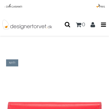
Forside
/
Produkter
/
HENDE
/
PRIS MATCH
MyWalit Medium Matinée-pung | elegant og
rummelig læderpung
0
NYT!