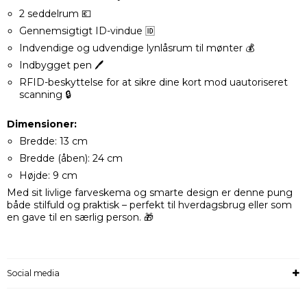
2 seddelrum 💶​
Gennemsigtigt ID-vindue 🆔​
Indvendige og udvendige lynlåsrum til mønter 💰​
Indbygget pen 🖊️​
RFID-beskyttelse for at sikre dine kort mod uautoriseret
scanning 🔒
Dimensioner:
Bredde: 13 cm​
Bredde (åben): 24 cm​
Højde: 9 cm ​
Med sit livlige farveskema og smarte design er denne pung
både stilfuld og praktisk – perfekt til hverdagsbrug eller som
en gave til en særlig person. 🎁​
Social media