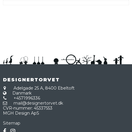
DESIGNERTORVET
Adelgade 25 A,
8400 Ebeltoft
Danmark
+4571996336
mail@designertorvet.dk
CVR-nummer
:
45337553
MGH Design ApS
Sitemap