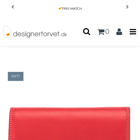
Forside
/
Produkter
/
HENDE
/
PRIS MATCH
Mywalit pung - Double Flap
0
NYT!