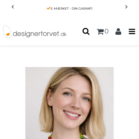
Forside
/
Produkter
/
HENDE
/
PRIS MATCH
Halskæde - Regnbue farvede perler af resin
0