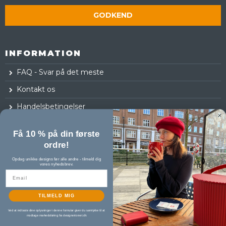
GODKEND
INFORMATION
FAQ - Svar på det meste
Kontakt os
Handelsbetingelser
Fortrydelsesret
Få 10 % på din første
Log ind
ordre!
Opdag unikke designs før alle andre - tilmeld dig
vores nyhedsbrev.
TILMELD MIG
Ved at indtaste dine oplysninger i denne formular giver du samtykke til at
modtage markedsføring fra designertorvet.dk