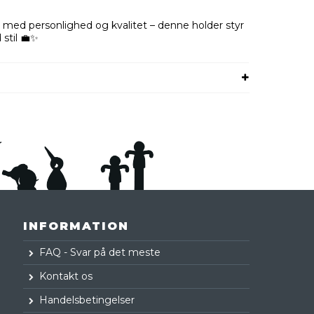
r med personlighed og kvalitet – denne holder styr
stil 💼✨
INFORMATION
FAQ - Svar på det meste
Kontakt os
Handelsbetingelser