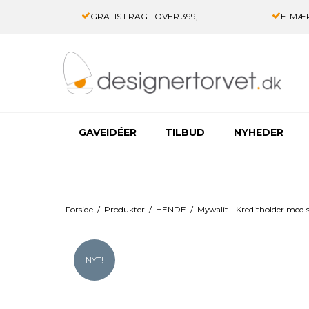
GRATIS FRAGT OVER 399,-
E-MÆR
GAVEIDÉER
TILBUD
NYHEDER
Forside
/
Produkter
/
HENDE
/
Mywalit - Kreditholder med
NYT!