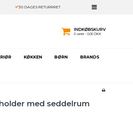
30 DAGES RETURRRET
INDKØBSKURV
0 varer - 0,00 DKK
ERIØR
KØKKEN
BØRN
BRANDS
itholder med seddelrum