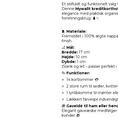
Et stilfuldt og funktionelt valg 
Denne
Mywalit kreditkorth
elegance med praktisk organise
forretningsbrug. 🧳✨
🧵
Materiale:
Fremstillet i 100% ægte nappa-
finish.
📐
Mål:
Bredde:
17 cm
Højde:
10 cm
Dybde:
1 cm
(Slank og let – passer perfekt
📂
Funktioner:
14 kortlommer 💳
2 store rum til sedler, kvitter
1 lynlåslomme til mønter ell
Lækkert farvespil indvendigt 
🎁
Gaveidé til ham eller hen
Elegant gaveæske medfølger –
kvinder 🎁