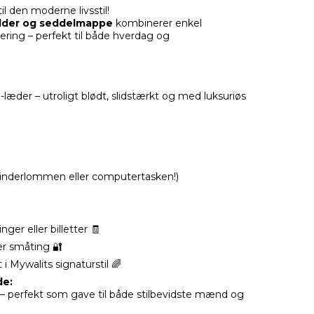
til den moderne livsstil!
older og seddelmappe
kombinerer enkel
ring – perfekt til både hverdag og
læder – utroligt blødt, slidstærkt og med luksuriøs
 i inderlommen eller computertasken!)
inger eller billetter 🧾
er småting 🔐
i Mywalits signaturstil 🌈
de:
 perfekt som gave til både stilbevidste mænd og