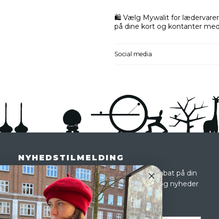
🛍️ Vælg Mywalit for lædervare
på dine kort og kontanter med 
Social media
NYHEDSTILMELDING
Tilmeld dig vores nyhedsbrev og få 10 % rabat på din
første ordre og modtag eksklusive tilbud og nyheder
i shoppen. Du kan altid afmelde dig igen.