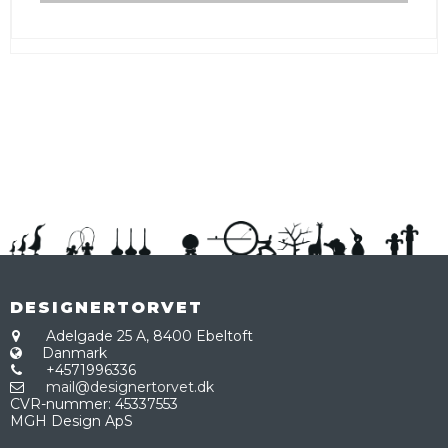
DESIGNERTORVET
Adelgade 25 A,
8400 Ebeltoft
Danmark
+4571996336
mail@designertorvet.dk
CVR-nummer
:
45337553
MGH Design ApS