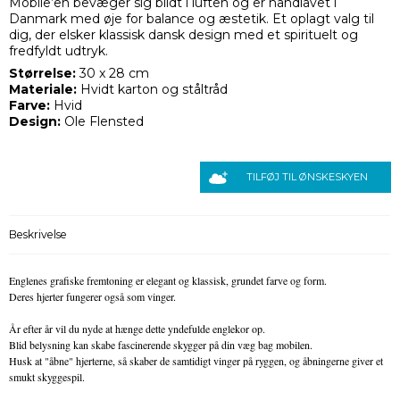
Mobile’en bevæger sig blidt i luften og er håndlavet i
Danmark med øje for balance og æstetik. Et oplagt valg til
dig, der elsker klassisk dansk design med et spirituelt og
fredfyldt udtryk.
Størrelse:
30 x 28 cm
Materiale:
Hvidt karton og ståltråd
Farve:
Hvid
Design:
Ole Flensted
TILFØJ TIL ØNSKESKYEN
Beskrivelse
Englenes grafiske fremtoning er elegant og klassisk, grundet farve og form.
Deres hjerter fungerer også som vinger.
År efter år vil du nyde at hænge dette yndefulde englekor op.
Blid belysning kan skabe fascinerende skygger på din væg bag mobilen.
Husk at "åbne" hjerterne, så skaber de samtidigt vinger på ryggen, og åbningerne giver et
smukt skyggespil.