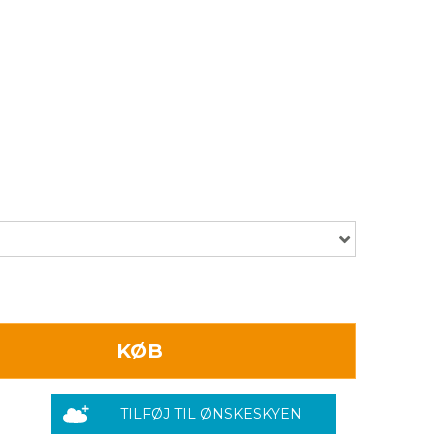
KØB
TILFØJ TIL ØNSKESKYEN