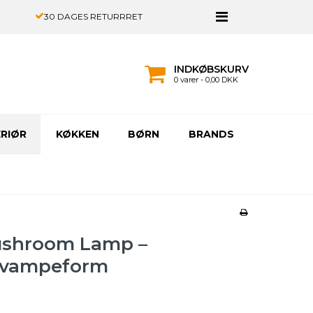
30 DAGES RETURRRET
INDKØBSKURV
0 varer - 0,00 DKK
ERIØR
KØKKEN
BØRN
BRANDS
ushroom Lamp –
 svampeform