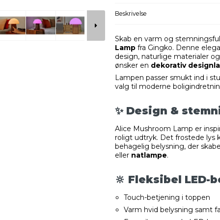
Beskrivelse
Skab en varm og stemningsfu
Lamp
fra Gingko. Denne eleg
design, naturlige materialer o
ønsker en
dekorativ design
Lampen passer smukt ind i stu
valg til moderne boligindretni
✨ Design & stemn
Alice Mushroom Lamp er inspir
roligt udtryk. Det frostede l
behagelig belysning, der skab
eller
natlampe
.
🔆 Fleksibel LED-
Touch-betjening i toppen
Varm hvid belysning samt fa