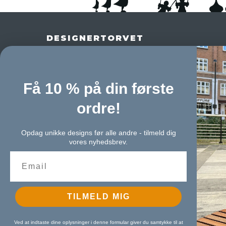
DESIGNERTORVET
Adelgade 25 A,
8400 Ebeltoft
Danmark
+4571996336
mail@designertorvet.dk
Få 10 % på din første
CVR-nummer
:
45337553
MGH Design ApS
ordre!
Sitemap
Opdag unikke designs før alle andre - tilmeld dig
vores nyhedsbrev.
TILMELD MIG
Ved at indtaste dine oplysninger i denne formular giver du samtykke til at