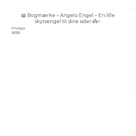
📖 Bogmærke – Angelo Engel – En lille
skytsengel til dine sider 👼✨
Philippi
10131