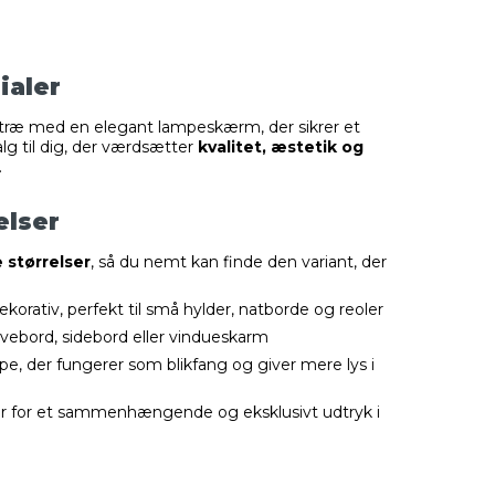
ialer
 træ med en elegant lampeskærm, der sikrer et
alg til dig, der værdsætter
kvalitet, æstetik og
.
relser
e størrelser
, så du nemt kan finde den variant, der
orativ, perfekt til små hylder, natborde og reoler
krivebord, sidebord eller vindueskarm
, der fungerer som blikfang og giver mere lys i
er for et sammenhængende og eksklusivt udtryk i