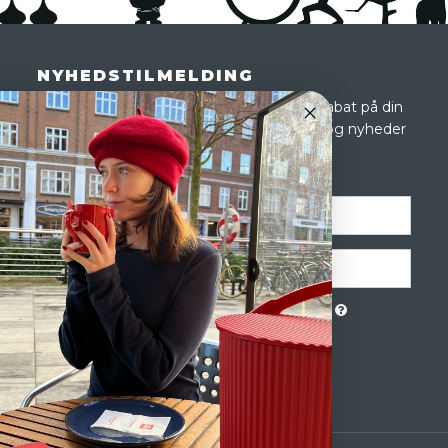
NYHEDSTILMELDING
Tilmeld dig vores nyhedsbrev og få 10 % rabat på din
første ordre og modtag eksklusive tilbud og nyheder
i shoppen. Du kan altid afmelde dig igen.
Jeg vil gerne tilmeldes nyhedsbrevet
GODKEND