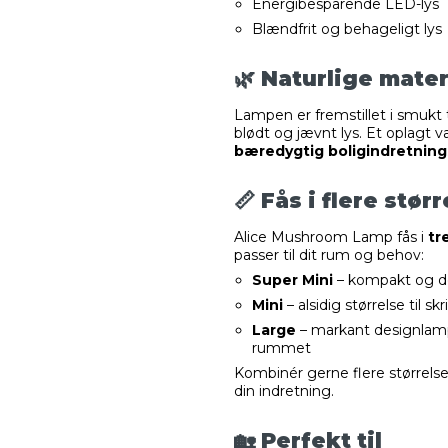
Energibesparende LED-lys
Blændfrit og behageligt lys
🌿 Naturlige mater
Lampen er fremstillet i smukt
blødt og jævnt lys. Et oplagt v
bæredygtig boligindretning
📏 Fås i flere stør
Alice Mushroom Lamp fås i
tr
passer til dit rum og behov:
Super Mini
– kompakt og dek
Mini
– alsidig størrelse til s
Large
– markant designlampe
rummet
Kombinér gerne flere størrels
din indretning.
🏡 Perfekt til