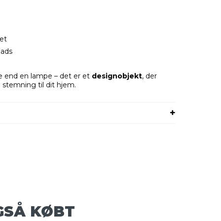
et
lads
 end en lampe – det er et
designobjekt
, der
 stemning til dit hjem.
GSÅ KØBT