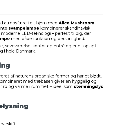
ld atmosfære i dit hjem med
Alice Mushroom
ante
svampelampe
kombinerer skandinavisk
g moderne LED-teknologi – perfekt til dig, der
lampe
med både funktion og personlighed.
e, soveværelse, kontor og entré og er et oplagt
ng i hele Danmark.
ing
eret af naturens organiske former og har et blødt,
ys kombineret med træbasen giver en hyggelig og
er ro og varme i rummet – ideel som
stemningslys
belysning
rveskift