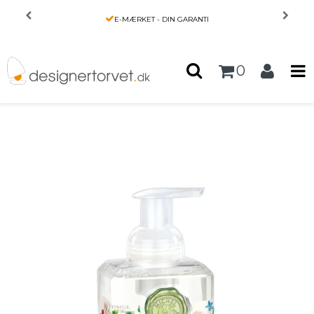
Forside
/
Produkter
/
HENDE
/
E-MÆRKET - DIN GARANTI
Skumhåndsæbe med aloe - Poppies and Posies -
Michel Design Works
0