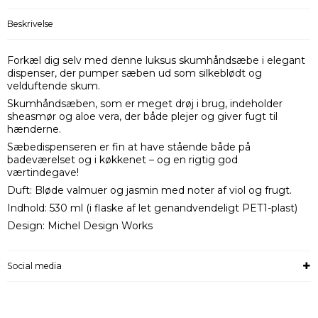
Beskrivelse
Forkæl dig selv med denne luksus skumhåndsæbe i elegant
dispenser, der pumper sæben ud som silkeblødt og
velduftende skum.
Skumhåndsæben, som er meget drøj i brug, indeholder
sheasmør og aloe vera, der både plejer og giver fugt til
hænderne.
Sæbedispenseren er fin at have stående både på
badeværelset og i køkkenet – og en rigtig god
værtindegave!
Duft: Bløde valmuer og jasmin med noter af viol og frugt.
Indhold: 530 ml (i flaske af let genandvendeligt PET1-plast)
Design: Michel Design Works
Social media