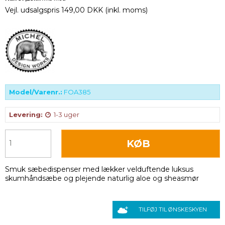
Vejl. udsalgspris 149,00 DKK
(inkl. moms)
Model/Varenr.:
FOA385
Levering:
1-3 uger
KØB
Smuk sæbedispenser med lækker velduftende luksus
skumhåndsæbe og plejende naturlig aloe og sheasmør
TILFØJ TIL ØNSKESKYEN