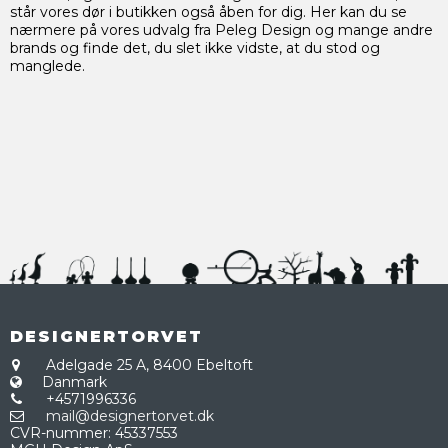
står vores dør i butikken også åben for dig. Her kan du se
nærmere på vores udvalg fra Peleg Design og mange andre
brands og finde det, du slet ikke vidste, at du stod og
manglede.
DESIGNERTORVET
Adelgade 25 A,
8400 Ebeltoft
Danmark
+4571996336
mail@designertorvet.dk
CVR-nummer
:
45337553