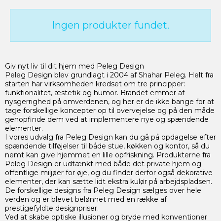
Ingen produkter fundet.
Giv nyt liv til dit hjem med Peleg Design
Peleg Design blev grundlagt i 2004 af Shahar Peleg. Helt fra
starten har virksomheden kredset om tre principper:
funktionalitet, æstetik og humor. Brandet emmer af
nysgerrighed på omverdenen, og her er de ikke bange for at
tage forskellige koncepter op til overvejelse og på den måde
genopfinde dem ved at implementere nye og spændende
elementer.
I vores udvalg fra Peleg Design kan du gå på opdagelse efter
spændende tilføjelser til både stue, køkken og kontor, så du
nemt kan give hjemmet en lille opfriskning. Produkterne fra
Peleg Design er udtænkt med både det private hjem og
offentlige miljøer for øje, og du finder derfor også dekorative
elementer, der kan sætte lidt ekstra kulør på arbejdspladsen.
De forskellige designs fra Peleg Design sælges over hele
verden og er blevet belønnet med en række af
prestigefyldte designpriser.
Ved at skabe optiske illusioner og bryde med konventioner