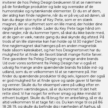
inviterer de hos Peleg Design beskueren til at se nærmere
på de forskellige produkter og lade sig overraske af de
humoristiske og nytænkende elementer. Er du en af dem,
der aldrig kan finde nøglerne, når du er på vej ud ad døren, så
kan du drage stor nytte af Key Pete, som er en stærk
magnet, der er udformet som en lille mand, der holder dine
nøgler på en sjov måde. Lader du Key Pete tage hånd om
dine nøgler, når du kommer hjem, så skal du ikke bøvle med,
at de igen er væk, næste gang du skal skynde dig afsted. På
trods af sin lille størrelse kan han holde op til 30 nøgler! Den
fine nøglemagnet skal hænges på en anden magnetisk
flade såsom køleskabet, og her hos Designertorvet har du
mulighed for at finde din favorit blandt mange flotte farver.
Fine gaveideer fra Peleg Design og mange andre brands
Ud over vores sortiment fra Peleg Design har vi også et
udvalg fra mange andre spændende brands fra både ind- og
udland, som du er velkommen til at se nærmere på. Her
finder du spændende produkter til dig selv, ligesom der også
er god mulighed for at finde sjove og søde gaver til familie
og venner. Skulle du for eksempel være på udkig efter en
betænksom værtindegave, så er du kommet til det helt
rette sted. Vi har noget for enhver smag og ikke mindst til
ethvert budget. Skulle du få brug for en anbefaling, så er du
altid velkommen til at tage fat i os. Du kan ringe til os på 86
18 28 19, og skulle du befinde dig i nærheden af Aarhus, så