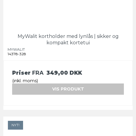
MyWalit kortholder med lynlås | sikker og
kompakt kortetui
MYWALIT
14378-328
Priser
FRA
349,00 DKK
(inkl. moms)
VIS PRODUKT
NYT!