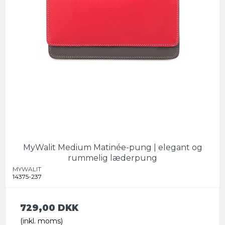
MyWalit Medium Matinée-pung | elegant og
rummelig læderpung
MYWALIT
14375-237
729,00 DKK
(inkl. moms)