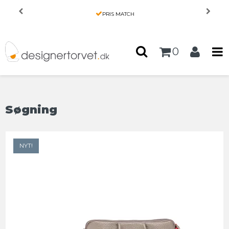
Forside
/
Produkter
PRIS MATCH
0
Søgning
NYT!