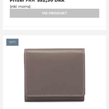
Priser
FRA
552,30 DKK
(inkl. moms)
VIS PRODUKT
NYT!