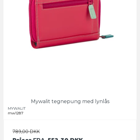
Mywalit tegnepung med lynlås
MYWALIT
mw1287
789,00 DKK