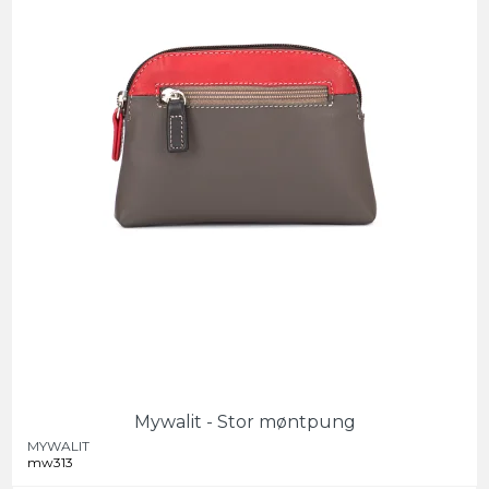
Mywalit - Stor møntpung
MYWALIT
mw313