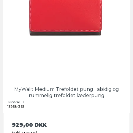
MyWalit Medium Trefoldet pung | alsidig og
rummelig trefoldet læderpung
MYWALIT
13958-363
929,00 DKK
(inkl. moms)