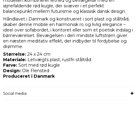
modellen kombinerer lethed og bevægelse med en
iøjnefaldende rød kugle, der svæver i et perfekt
balancepunkt mellem futurisme og klassisk dansk design.
Håndlavet i Danmark og konstrueret i sort plast og ståltråd,
skaber denne mobile en harmonisk ro og livlig elegance –
ideel over sofabordet, i kontoret eller som et poetisk indslag i
børneværelset. Bevægelsen i den mindste luftstrøm giver
en næsten meditativ effekt, der indbyder til fordybelse og
drømme.
Størrelse:
24 x 24 cm
Materiale:
Letvægts plast, rustfri ståltråd
Farve:
Sort med rød kugle
Design:
Ole Flensted
Produceret i Danmark
Social media